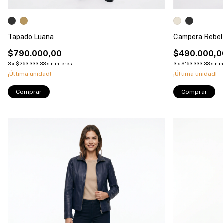
Tapado Luana
Campera Rebel
$790.000,00
$490.000,0
3
x
$263.333,33
sin interés
3
x
$163.333,33
sin i
¡Última unidad!
¡Última unidad!
Comprar
Comprar