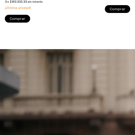
3
x
$163.333,33
sin interés
¡Última unidad!
Comprar
Comprar