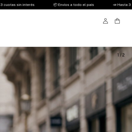
 el país
📣 Hasta 3 cuotas sin interés
📦 Envíos a todo e
2
/
2