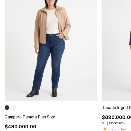
Tapado Ingrid P
Campera Pamela Plus Size
$890.000,0
3
x
$296.666,67
sin i
$490.000,00
¡Última unidad!