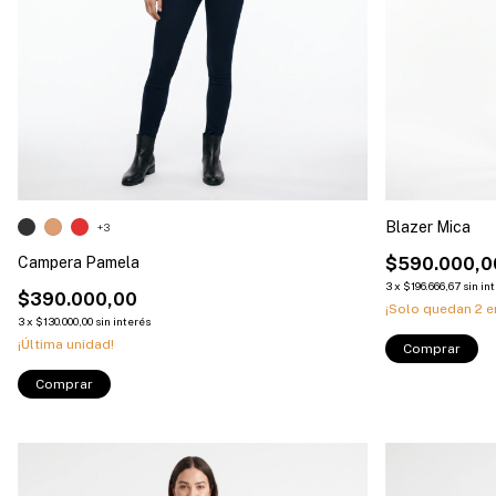
Blazer Mica
+3
Campera Pamela
$590.000,0
3
x
$196.666,67
sin in
$390.000,00
¡Solo quedan
2
e
3
x
$130.000,00
sin interés
¡Última unidad!
Comprar
Comprar