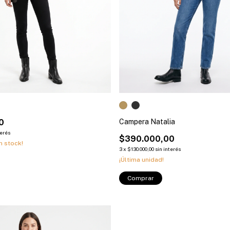
0
Campera Natalia
terés
$390.000,00
n stock!
3
x
$130.000,00
sin interés
¡Última unidad!
Comprar