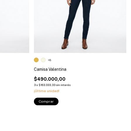
+8
Camisa Valentina
$490.000,00
3
x
$163.333,33
sin interés
¡Última unidad!
Comprar