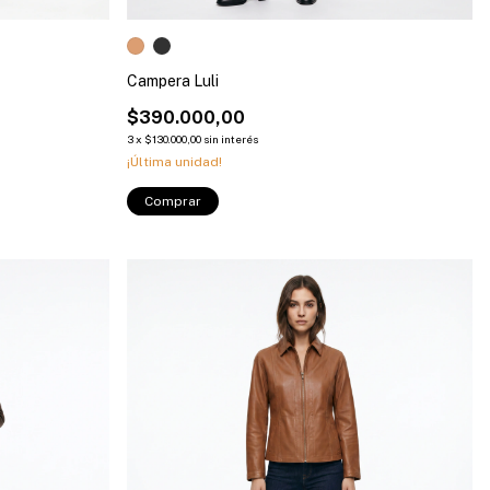
Campera Luli
$390.000,00
3
x
$130.000,00
sin interés
¡Última unidad!
Comprar