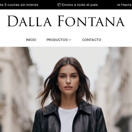
do el país
📣 Hasta 3 cuotas sin interés
📦 Envíos a todo
INICIO
PRODUCTOS
CONTACTO