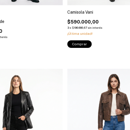
Camisola Vani
de
$590.000,00
3
x
$196.666,67
sin interés
0
¡Última unidad!
nterés
Comprar