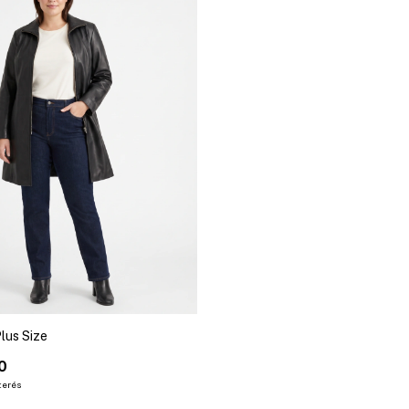
lus Size
0
nterés