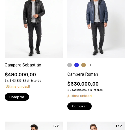
Campera Sebastián
+1
$490.000,00
Campera Román
3
x
$163.333,33
sin interés
$630.000,00
¡Última unidad!
3
x
$210.000,00
sin interés
¡Última unidad!
Comprar
Comprar
1
/
2
1
/
2