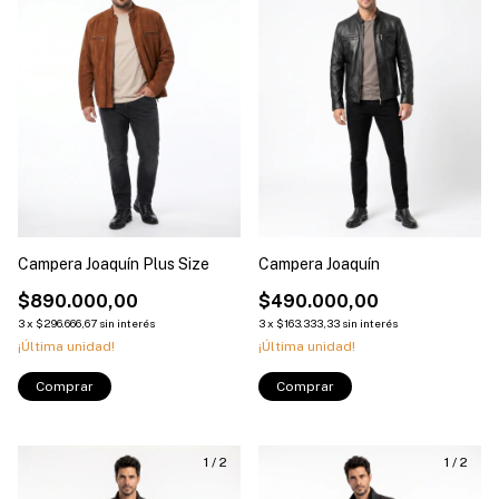
Campera Joaquín Plus Size
Campera Joaquín
$890.000,00
$490.000,00
3
x
$296.666,67
sin interés
3
x
$163.333,33
sin interés
¡Última unidad!
¡Última unidad!
Comprar
Comprar
1
/
2
1
/
2