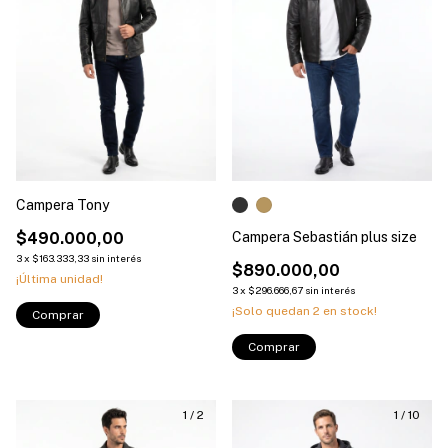
Campera Tony
$490.000,00
Campera Sebastián plus size
3
x
$163.333,33
sin interés
$890.000,00
¡Última unidad!
3
x
$296.666,67
sin interés
¡Solo quedan
2
en stock!
Comprar
Comprar
1
/
2
1
/
10