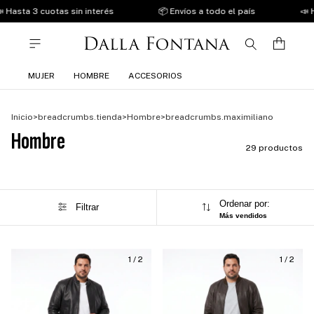
sta 3 cuotas sin interés
📦 Envíos a todo el país
📣 Hast
MUJER
HOMBRE
ACCESORIOS
Inicio
>
breadcrumbs.tienda
>
Hombre
>
breadcrumbs.maximiliano
Hombre
29 productos
Ordenar por:
Filtrar
Más vendidos
1
/
2
1
/
2