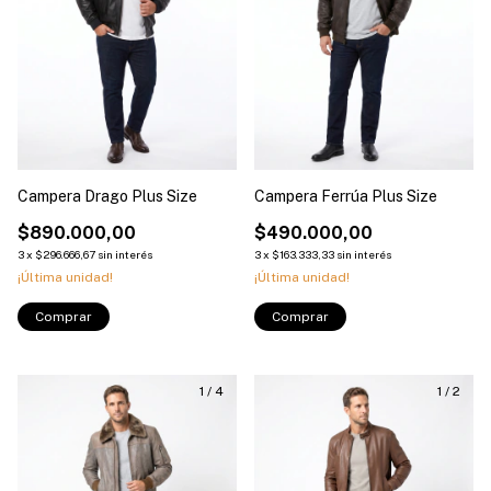
Campera Drago Plus Size
Campera Ferrúa Plus Size
$890.000,00
$490.000,00
3
x
$296.666,67
sin interés
3
x
$163.333,33
sin interés
¡Última unidad!
¡Última unidad!
Comprar
Comprar
1
/
4
1
/
2