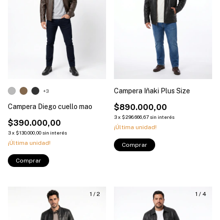
Campera Iñaki Plus Size
+3
Campera Diego cuello mao
$890.000,00
3
x
$296.666,67
sin interés
$390.000,00
¡Última unidad!
3
x
$130.000,00
sin interés
¡Última unidad!
Comprar
Comprar
1
/
2
1
/
4