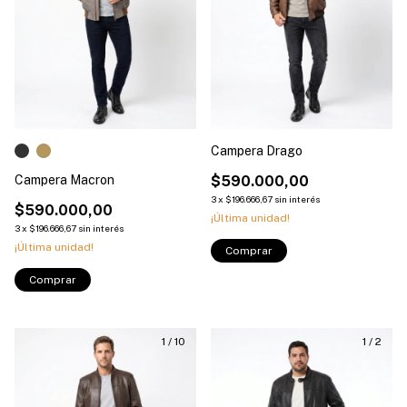
Campera Drago
Campera Macron
$590.000,00
3
x
$196.666,67
sin interés
$590.000,00
¡Última unidad!
3
x
$196.666,67
sin interés
¡Última unidad!
Comprar
Comprar
1
/
10
1
/
2