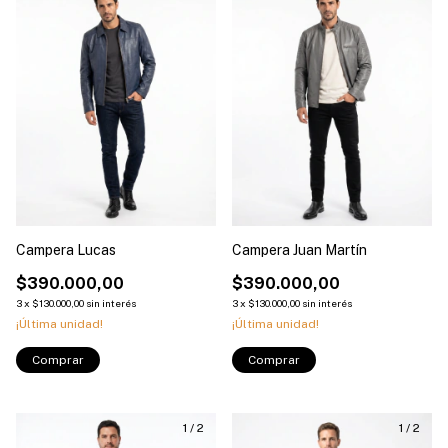
Campera Lucas
Campera Juan Martín
$390.000,00
$390.000,00
3
x
$130.000,00
sin interés
3
x
$130.000,00
sin interés
¡Última unidad!
¡Última unidad!
Comprar
Comprar
1
/
2
1
/
2