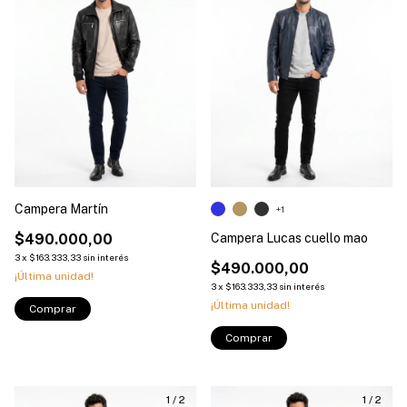
Campera Martín
+1
$490.000,00
Campera Lucas cuello mao
3
x
$163.333,33
sin interés
$490.000,00
¡Última unidad!
3
x
$163.333,33
sin interés
¡Última unidad!
Comprar
Comprar
1
/
2
1
/
2