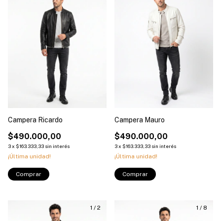
Campera Ricardo
Campera Mauro
$490.000,00
$490.000,00
3
x
$163.333,33
sin interés
3
x
$163.333,33
sin interés
¡Última unidad!
¡Última unidad!
Comprar
Comprar
1
/
2
1
/
8