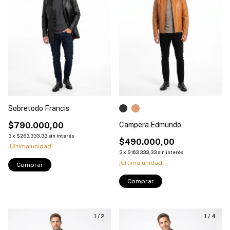
Sobretodo Francis
$790.000,00
Campera Edmundo
3
x
$263.333,33
sin interés
$490.000,00
¡Última unidad!
3
x
$163.333,33
sin interés
¡Última unidad!
Comprar
Comprar
1
/
2
1
/
4