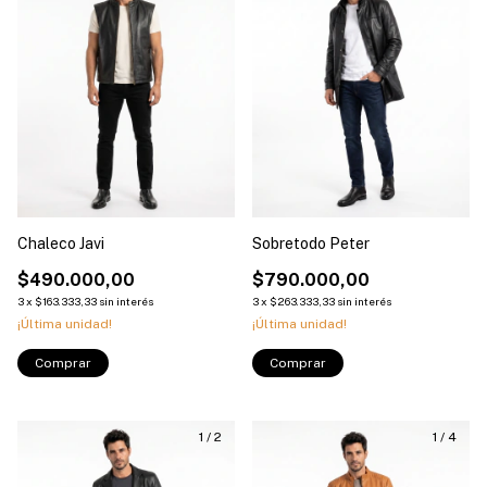
Chaleco Javi
Sobretodo Peter
$490.000,00
$790.000,00
3
x
$163.333,33
sin interés
3
x
$263.333,33
sin interés
¡Última unidad!
¡Última unidad!
Comprar
Comprar
1
/
2
1
/
4