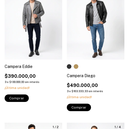
Campera Eddie
$390.000,00
Campera Diego
3
x
$130.000,00
sin interés
$490.000,00
¡Última unidad!
3
x
$163.333,33
sin interés
¡Última unidad!
Comprar
Comprar
1
/
2
1
/
4