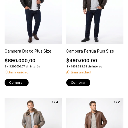
Campera Drago Plus Size
Campera Ferrúa Plus Size
$890.000,00
$490.000,00
3
x
$296.666,67
sin interés
3
x
$163.333,33
sin interés
¡Última unidad!
¡Última unidad!
Comprar
Comprar
1
/
4
1
/
2