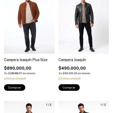
Campera Joaquín Plus Size
Campera Joaquín
$890.000,00
$490.000,00
3
x
$296.666,67
sin interés
3
x
$163.333,33
sin interés
¡Última unidad!
¡Última unidad!
Comprar
Comprar
1
/
2
1
/
2