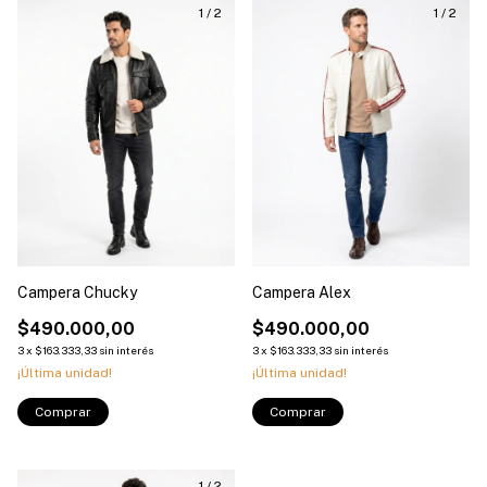
1
/
2
1
/
2
Campera Chucky
Campera Alex
$490.000,00
$490.000,00
3
x
$163.333,33
sin interés
3
x
$163.333,33
sin interés
¡Última unidad!
¡Última unidad!
Comprar
Comprar
1
/
2