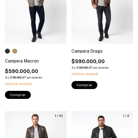
Campera Drago
Campera Macron
$590.000,00
3
x
$196.666,67
sin interés
$590.000,00
¡Última unidad!
3
x
$196.666,67
sin interés
¡Última unidad!
Comprar
Comprar
1
/
10
1
/
2