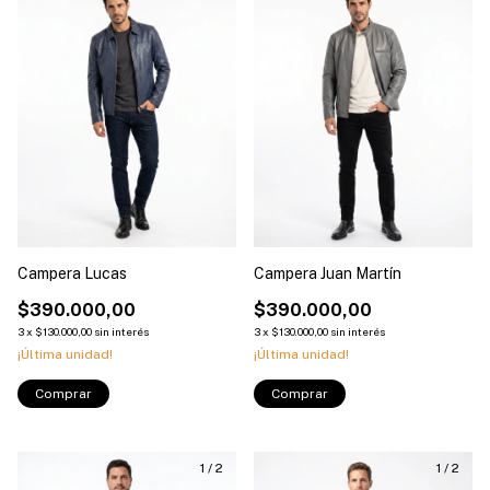
Campera Lucas
Campera Juan Martín
$390.000,00
$390.000,00
3
x
$130.000,00
sin interés
3
x
$130.000,00
sin interés
¡Última unidad!
¡Última unidad!
Comprar
Comprar
1
/
2
1
/
2