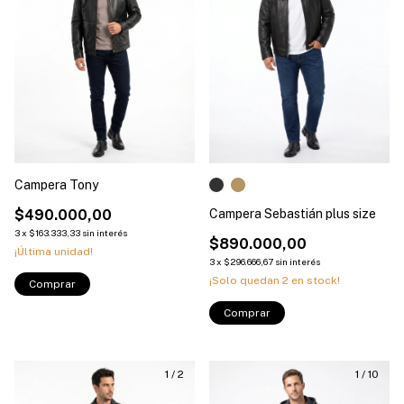
Campera Tony
$490.000,00
Campera Sebastián plus size
3
x
$163.333,33
sin interés
$890.000,00
¡Última unidad!
3
x
$296.666,67
sin interés
¡Solo quedan
2
en stock!
Comprar
Comprar
1
/
2
1
/
10