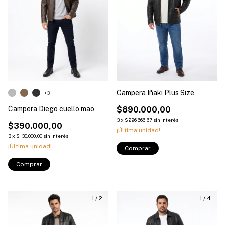
Campera Iñaki Plus Size
+3
Campera Diego cuello mao
$890.000,00
3
x
$296.666,67
sin interés
$390.000,00
¡Última unidad!
3
x
$130.000,00
sin interés
¡Última unidad!
Comprar
Comprar
1
/
2
1
/
4