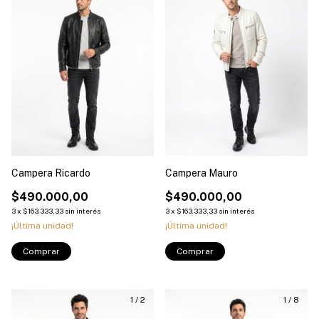
Campera Ricardo
Campera Mauro
$490.000,00
$490.000,00
3
x
$163.333,33
sin interés
3
x
$163.333,33
sin interés
¡Última unidad!
¡Última unidad!
Comprar
Comprar
1
/
2
1
/
8