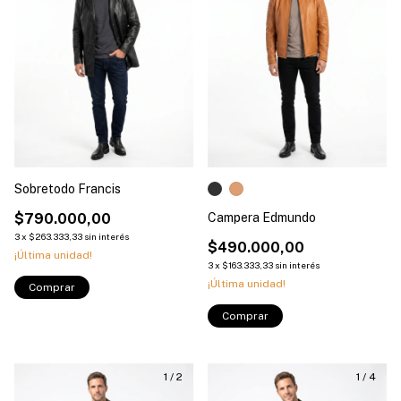
Sobretodo Francis
$790.000,00
Campera Edmundo
3
x
$263.333,33
sin interés
$490.000,00
¡Última unidad!
3
x
$163.333,33
sin interés
¡Última unidad!
Comprar
Comprar
1
/
2
1
/
4