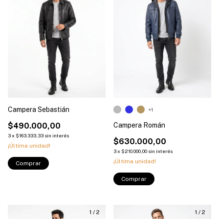
Campera Sebastián
+1
$490.000,00
Campera Román
3
x
$163.333,33
sin interés
$630.000,00
¡Última unidad!
3
x
$210.000,00
sin interés
¡Última unidad!
Comprar
Comprar
1
/
2
1
/
2