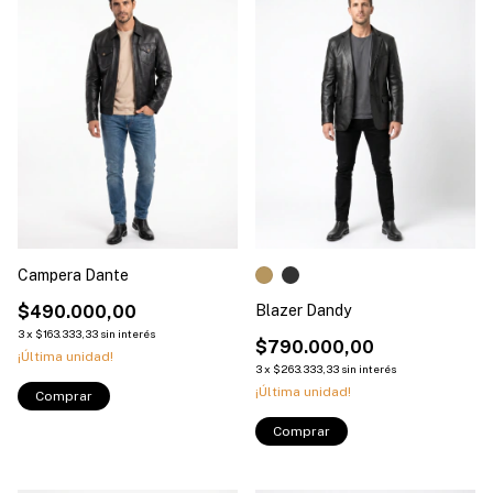
Campera Dante
$490.000,00
Blazer Dandy
3
x
$163.333,33
sin interés
$790.000,00
¡Última unidad!
3
x
$263.333,33
sin interés
¡Última unidad!
Comprar
Comprar