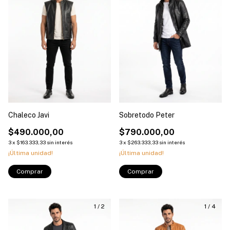
Chaleco Javi
Sobretodo Peter
$490.000,00
$790.000,00
3
x
$163.333,33
sin interés
3
x
$263.333,33
sin interés
¡Última unidad!
¡Última unidad!
Comprar
Comprar
1
/
2
1
/
4