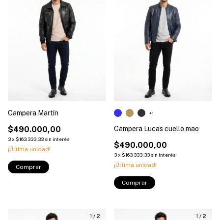
Campera Martín
+1
$490.000,00
Campera Lucas cuello mao
3
x
$163.333,33
sin interés
$490.000,00
¡Última unidad!
3
x
$163.333,33
sin interés
¡Última unidad!
Comprar
Comprar
1
/
2
1
/
2