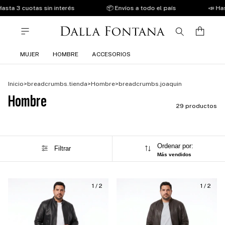
3 cuotas sin interés
📦 Envíos a todo el país
📣 Hasta 3 
MUJER
HOMBRE
ACCESORIOS
Inicio
>
breadcrumbs.tienda
>
Hombre
>
breadcrumbs.joaquin
Hombre
29 productos
Ordenar por:
Filtrar
Más vendidos
1
/
2
1
/
2