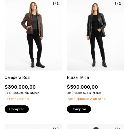
1
/
2
1
/
2
Campera Rosi
Blazer Mica
$390.000,00
$590.000,00
3
x
$130.000,00
sin interés
3
x
$196.666,67
sin interés
¡Última unidad!
¡Solo quedan
2
en stock!
Comprar
Comprar
1
/
2
1
/
4