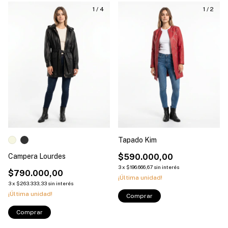
1
/
4
1
/
2
Tapado Kim
Campera Lourdes
$590.000,00
3
x
$196.666,67
sin interés
$790.000,00
¡Última unidad!
3
x
$263.333,33
sin interés
¡Última unidad!
Comprar
Comprar