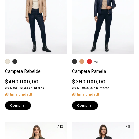
+3
Campera Rebelde
Campera Pamela
$490.000,00
$390.000,00
3
x
$163.333,33
sin interés
3
x
$130.000,00
sin interés
¡Última unidad!
¡Última unidad!
Comprar
Comprar
1
/
10
1
/
6