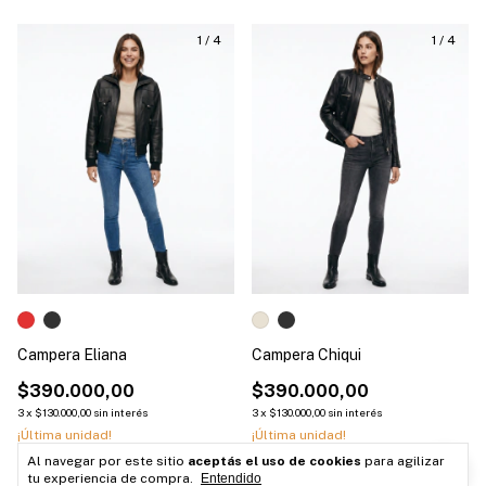
1
/
4
1
/
4
Campera Eliana
Campera Chiqui
$390.000,00
$390.000,00
3
x
$130.000,00
sin interés
3
x
$130.000,00
sin interés
¡Última unidad!
¡Última unidad!
Al navegar por este sitio
aceptás el uso de cookies
para agilizar
Comprar
Comprar
tu experiencia de compra.
Entendido