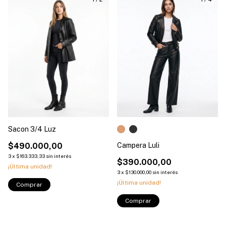
Sacon 3/4 Luz
$490.000,00
Campera Luli
3
x
$163.333,33
sin interés
$390.000,00
¡Última unidad!
3
x
$130.000,00
sin interés
¡Última unidad!
Comprar
Comprar