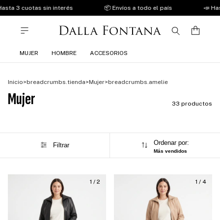
a 3 cuotas sin interés
📦 Envíos a todo el país
📣 Hasta 3
MUJER
HOMBRE
ACCESORIOS
Inicio
>
breadcrumbs.tienda
>
Mujer
>
breadcrumbs.amelie
Mujer
33 productos
Ordenar por:
Filtrar
Más vendidos
1
/
2
1
/
4