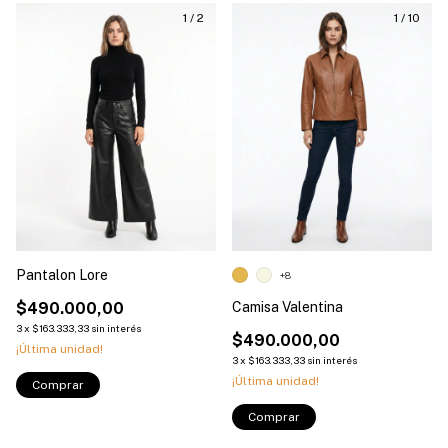
1
/
2
1
/
10
Pantalon Lore
+8
$490.000,00
Camisa Valentina
3
x
$163.333,33
sin interés
$490.000,00
¡Última unidad!
3
x
$163.333,33
sin interés
¡Última unidad!
Comprar
Comprar