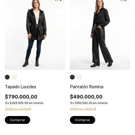
Tapado Lourdes
Pantalón Romina
$790.000,00
$490.000,00
3
x
$263.333,33
sin interés
3
x
$163.333,33
sin interés
¡Última unidad!
¡Última unidad!
Comprar
Comprar