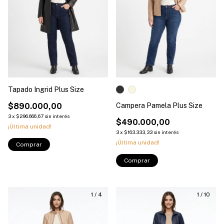
Tapado Ingrid Plus Size
$890.000,00
Campera Pamela Plus Size
3
x
$296.666,67
sin interés
$490.000,00
¡Última unidad!
3
x
$163.333,33
sin interés
¡Última unidad!
Comprar
Comprar
1
/
4
1
/
10