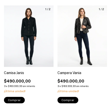
1
/
2
1
/
2
Camisa Janis
Campera Vania
$490.000,00
$490.000,00
3
x
$163.333,33
sin interés
3
x
$163.333,33
sin interés
¡Última unidad!
¡Última unidad!
Comprar
Comprar