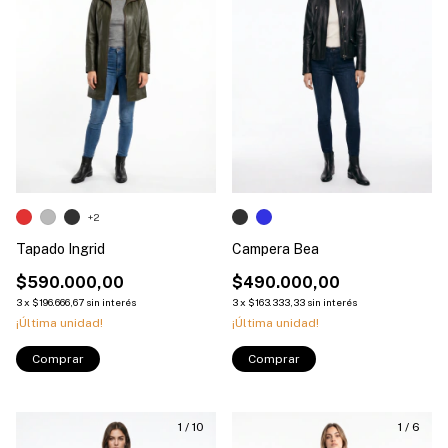
+2
Tapado Ingrid
Campera Bea
$590.000,00
$490.000,00
3
x
$196.666,67
sin interés
3
x
$163.333,33
sin interés
¡Última unidad!
¡Última unidad!
Comprar
Comprar
1
/
10
1
/
6