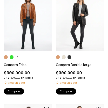
+3
Campera Erica
Campera Daniela larga
$390.000,00
$390.000,00
3
x
$130.000,00
sin interés
3
x
$130.000,00
sin interés
¡Última unidad!
¡Última unidad!
Comprar
Comprar
1
/
4
1
/
2