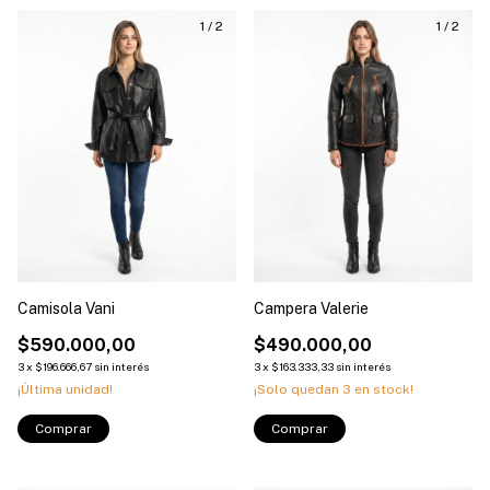
1
/
2
1
/
2
Camisola Vani
Campera Valerie
$590.000,00
$490.000,00
3
x
$196.666,67
sin interés
3
x
$163.333,33
sin interés
¡Última unidad!
¡Solo quedan
3
en stock!
Comprar
Comprar