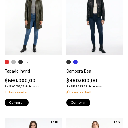
+2
Tapado Ingrid
Campera Bea
$590.000,00
$490.000,00
3
x
$196.666,67
sin interés
3
x
$163.333,33
sin interés
¡Última unidad!
¡Última unidad!
Comprar
Comprar
1
/
10
1
/
6