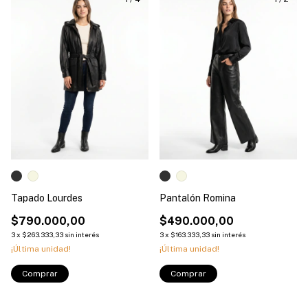
Tapado Lourdes
Pantalón Romina
$790.000,00
$490.000,00
3
x
$263.333,33
sin interés
3
x
$163.333,33
sin interés
¡Última unidad!
¡Última unidad!
Comprar
Comprar