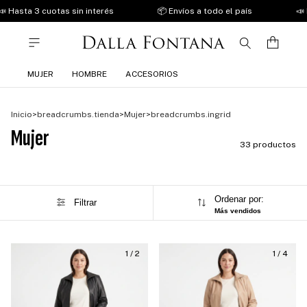
asta 3 cuotas sin interés
📦 Envíos a todo el país
📣 Hast
MUJER
HOMBRE
ACCESORIOS
Inicio
>
breadcrumbs.tienda
>
Mujer
>
breadcrumbs.ingrid
Mujer
33 productos
Ordenar por:
Filtrar
Más vendidos
1
/
2
1
/
4