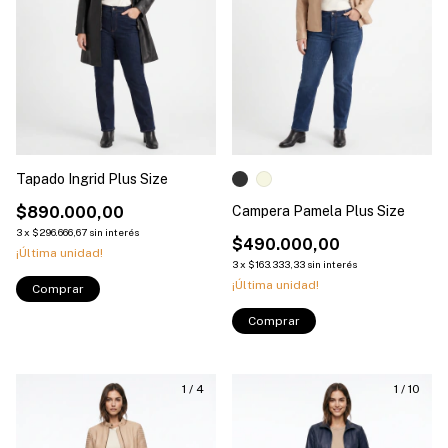
Tapado Ingrid Plus Size
$890.000,00
Campera Pamela Plus Size
3
x
$296.666,67
sin interés
$490.000,00
¡Última unidad!
3
x
$163.333,33
sin interés
¡Última unidad!
Comprar
Comprar
1
/
4
1
/
10