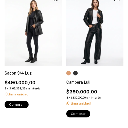
Sacon 3/4 Luz
$490.000,00
Campera Luli
3
x
$163.333,33
sin interés
$390.000,00
¡Última unidad!
3
x
$130.000,00
sin interés
¡Última unidad!
Comprar
Comprar