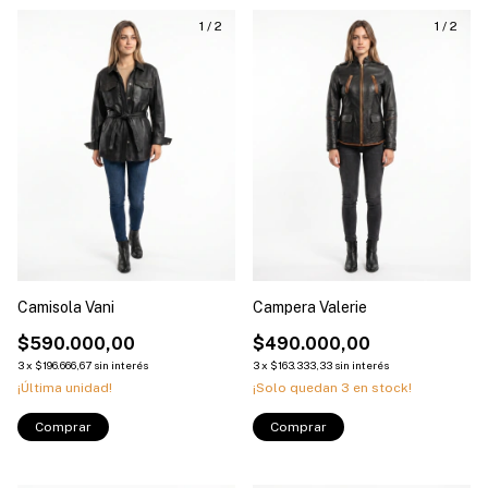
1
/
2
1
/
2
Camisola Vani
Campera Valerie
$590.000,00
$490.000,00
3
x
$196.666,67
sin interés
3
x
$163.333,33
sin interés
¡Última unidad!
¡Solo quedan
3
en stock!
Comprar
Comprar