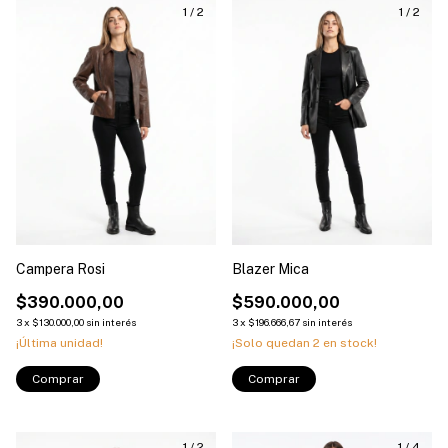
1
/
2
1
/
2
Campera Rosi
Blazer Mica
$390.000,00
$590.000,00
3
x
$130.000,00
sin interés
3
x
$196.666,67
sin interés
¡Última unidad!
¡Solo quedan
2
en stock!
Comprar
Comprar
1
/
2
1
/
4