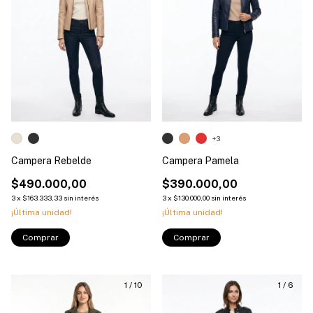
+3
Campera Rebelde
Campera Pamela
$490.000,00
$390.000,00
3
x
$163.333,33
sin interés
3
x
$130.000,00
sin interés
¡Última unidad!
¡Última unidad!
Comprar
Comprar
1
/
10
1
/
6