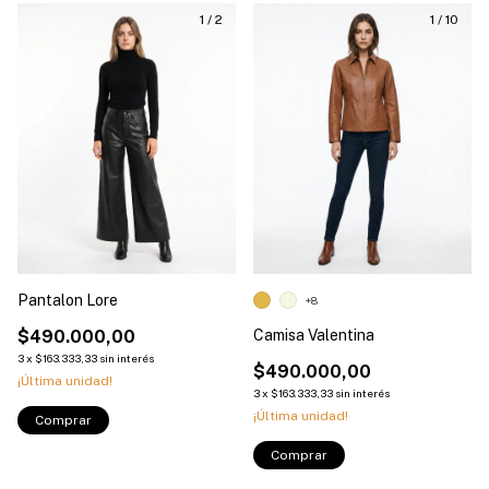
1
/
2
1
/
10
Pantalon Lore
+8
$490.000,00
Camisa Valentina
3
x
$163.333,33
sin interés
$490.000,00
¡Última unidad!
3
x
$163.333,33
sin interés
¡Última unidad!
Comprar
Comprar