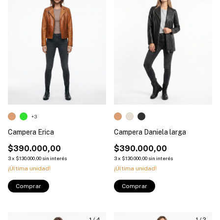
+3
Campera Erica
Campera Daniela larga
$390.000,00
$390.000,00
3
x
$130.000,00
sin interés
3
x
$130.000,00
sin interés
¡Última unidad!
¡Última unidad!
Comprar
Comprar
1
/
4
1
/
2