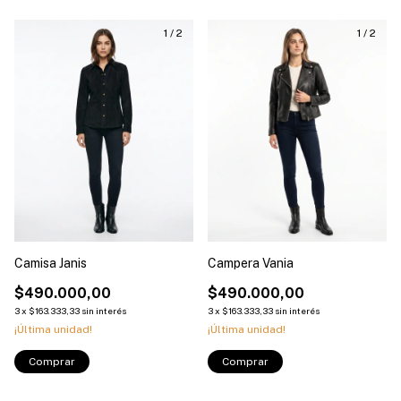
1
/
2
1
/
2
Camisa Janis
Campera Vania
$490.000,00
$490.000,00
3
x
$163.333,33
sin interés
3
x
$163.333,33
sin interés
¡Última unidad!
¡Última unidad!
Comprar
Comprar