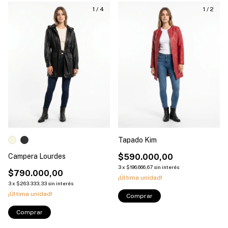
1
/
4
1
/
2
Tapado Kim
Campera Lourdes
$590.000,00
3
x
$196.666,67
sin interés
$790.000,00
¡Última unidad!
3
x
$263.333,33
sin interés
¡Última unidad!
Comprar
Comprar