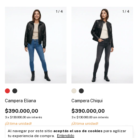
1
/
4
1
/
4
Campera Eliana
Campera Chiqui
$390.000,00
$390.000,00
3
x
$130.000,00
sin interés
3
x
$130.000,00
sin interés
¡Última unidad!
¡Última unidad!
Al navegar por este sitio
aceptás el uso de cookies
para agilizar
Comprar
Comprar
tu experiencia de compra.
Entendido